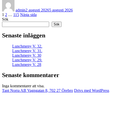
Författare
Publicerat
den
admin
2 augusti 2026
5 augusti 2026
Sidnumrering
Sida
Sida
Sida
1
2
…
115
Nästa sida
Sök
för
Sök
inlägg
Senaste inläggen
Lunchmeny V. 32.
Lunchmeny V. 31.
Lunchmeny V. 30
Lunchmeny V. 29.
Lunchmeny V. 28
Senaste kommentarer
Inga kommentarer att visa.
Tant Norra AB Vagngatan 8, 702 27 Örebro
Drivs med WordPress