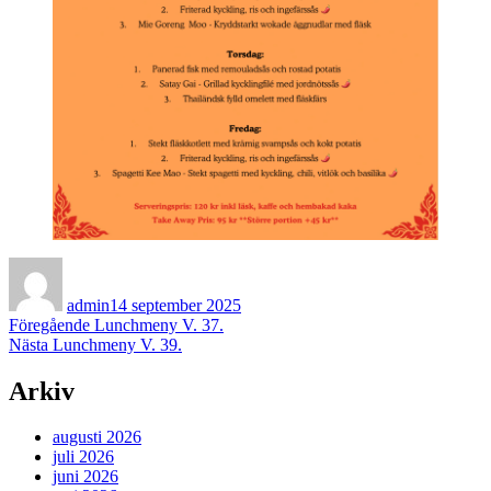
Författare
Publicerat
den
admin
14 september 2025
Inläggsnavigering
Föregående
Föregående
Lunchmeny V. 37.
Nästa
inlägg:
Nästa
Lunchmeny V. 39.
inlägg:
Arkiv
augusti 2026
juli 2026
juni 2026