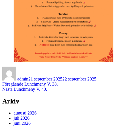
Författare
Publicerat
den
admin
21 september 2025
22 september 2025
Inläggsnavigering
Föregående
Föregående
Lunchmeny V. 38.
Nästa
inlägg:
Nästa
Lunchmeny V. 40.
inlägg:
Arkiv
augusti 2026
juli 2026
juni 2026